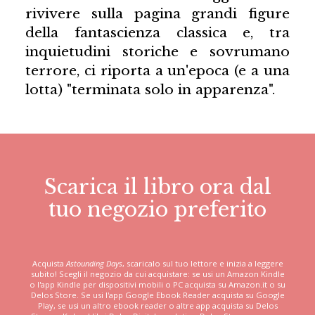
rivivere sulla pagina grandi figure
della fantascienza classica e, tra
inquietudini storiche e sovrumano
terrore, ci riporta a un'epoca (e a una
lotta) "terminata solo in apparenza".
Scarica il libro ora dal
tuo negozio preferito
Acquista
Astounding Days
, scaricalo sul tuo lettore e inizia a leggere
subito! Scegli il negozio da cui acquistare: se usi un Amazon Kindle
o l'app Kindle per dispositivi mobili o PC acquista su Amazon.it o su
Delos Store. Se usi l'app Google Ebook Reader acquista su Google
Play, se usi un altro ebook reader o altre app acquista su Delos