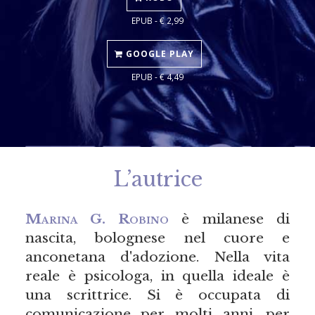
EPUB - € 2,99
GOOGLE PLAY
EPUB - € 4,49
L’autrice
Marina G. Robino
è milanese di
nascita, bolognese nel cuore e
anconetana d'adozione. Nella vita
reale è psicologa, in quella ideale è
una scrittrice. Si è occupata di
comunicazione per molti anni, per