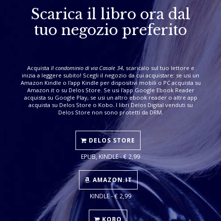
Scarica il libro ora dal
tuo negozio preferito
Acquista
Il condominio di via Casale 34
, scaricalo sul tuo lettore e
inizia a leggere subito! Scegli il negozio da cui acquistare: se usi un
Amazon Kindle o l'app Kindle per dispositivi mobili o PC acquista su
Amazon.it o su Delos Store. Se usi l'app Google Ebook Reader
acquista su Google Play, se usi un altro ebook reader o altre app
acquista su Delos Store o Kobo. I libri Delos Digital venduti su
Delos Store non sono protetti da DRM.
DELOS STORE
EPUB, KINDLE - € 2,99
AMAZON.IT
KINDLE - € 2,99
KOBO