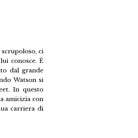
 scrupoloso, ci
lui conosce. È
lto dal grande
uando Watson si
eet. In questo
ua amicizia con
ua carriera di