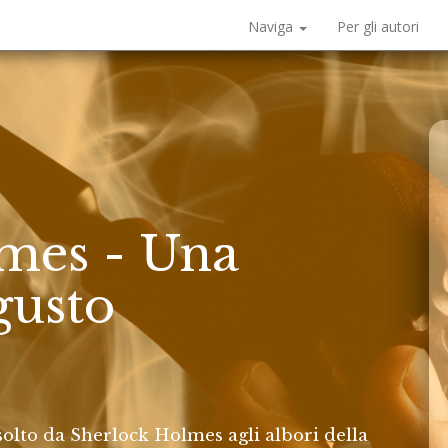
Naviga
Per gli autori
mes - Una
gusto
solto da Sherlock Holmes agli albori della