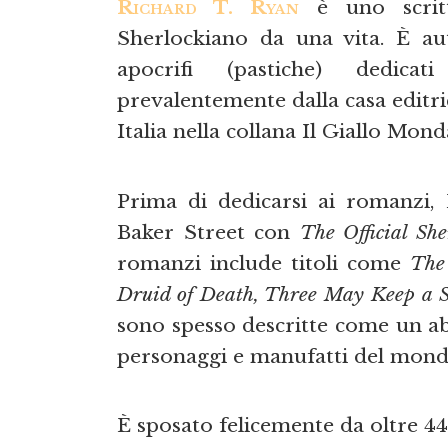
Richard T. Ryan
è uno scritt
Sherlockiano da una vita. È au
apocrifi (pastiche) dedica
prevalentemente dalla casa editri
Italia nella collana Il Giallo Mon
Prima di dedicarsi ai romanzi, 
Baker Street con
The Official Sh
romanzi include titoli come
The
Druid of Death, Three May Keep a S
sono spesso descritte come un abi
personaggi e manufatti del mondo
È sposato felicemente da oltre 4