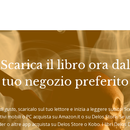
Scarica il libro ora dal
tuo negozio preferito
di gusto
, scaricalo sul tuo lettore e inizia a leggere subito! Sc
tivi mobili o PC acquista su Amazon.it o su Delos Store. Se 
er o altre app acquista su Delos Store o Kobo. I libri Delos