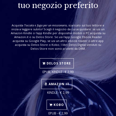
tuo negozio preferito
Acquista
Toccata e fuga per un missionario
, scaricalo sul tuo lettore e
inizia a leggere subito! Scegli il negozio da cui acquistare: se usi un
Amazon Kindle o l'app Kindle per dispositivi mobili o PC acquista su
Amazon.it o su Delos Store. Se usi l'app Google Ebook Reader
acquista su Google Play, se usi un altro ebook reader o altre app
acquista su Delos Store o Kobo. I libri Delos Digital venduti su
Delos Store non sono protetti da DRM.
DELOS STORE
EPUB, KINDLE - € 2,99
AMAZON.IT
KINDLE - € 2,99
KOBO
EPUB - € 2,99