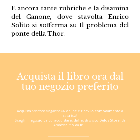
E ancora tante rubriche e la disamina
del Canone, dove stavolta Enrico
Solito si sofferma su Il problema del
ponte della Thor.
Acquista il libro ora dal
tuo negozio preferito
Acquista
Sherlock Magazine 60
online e ricevilo comodamente a
casa tua!
Scegli il negozio da cui acquistare: dal nostro sito Delos Store, da
Amazon.it o da IBS.