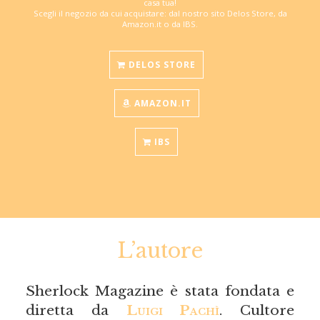
casa tua!
Scegli il negozio da cui acquistare: dal nostro sito Delos Store, da
Amazon.it o da IBS.
DELOS STORE
AMAZON.IT
IBS
L’autore
Sherlock Magazine è stata fondata e
diretta da
Luigi Pachì
. Cultore