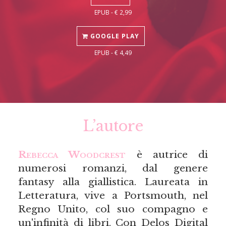
EPUB - € 2,99
GOOGLE PLAY
EPUB - € 4,49
L’autore
Rebecca Woodcrest
è autrice di
numerosi romanzi, dal genere
fantasy alla giallistica. Laureata in
Letteratura, vive a Portsmouth, nel
Regno Unito, col suo compagno e
un'infinità di libri. Con Delos Digital