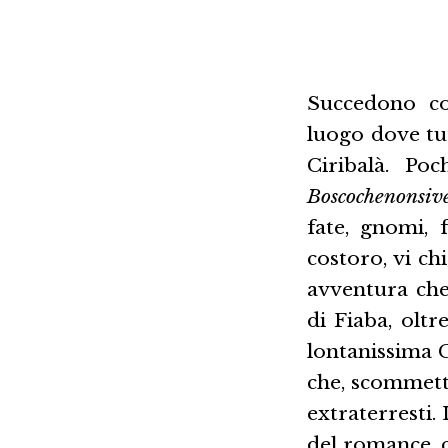
Succedono co
luogo dove tu
Ciribalà. Po
Boscochenonsiv
fate, gnomi, 
costoro, vi ch
avventura che
di Fiaba, oltr
lontanissima G
che, scommetto
extraterresti.
del romance, c