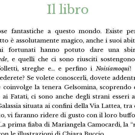
Il libro
se fantastiche a questo mondo. Esiste p
tto è assolutamente magico, anche i suoi abit
chi fortunati hanno potuto dare una sbirc
ede
, e quelli che ci sono riusciti sostengono
folletti, streghe e… e perfino i
Noisiamoqui
!
iederete? Se volete conoscerli, dovete addent
 coinvolge la tenera Gelsomina, scoprendo
e ai Fatati, ci sono anche degli strani esseri 
alassia situata ai confini della Via Lattea, tra
, vi faranno ridere di gusto con il loro buff
 La prima fiaba di Mariangela Camocardi, la “r
on le illustrazioni di Chiara Buccio.