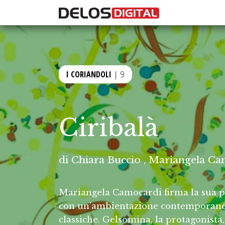
I CORIANDOLI
| 9
Ciribalà
di
Chiara Buccio
,
Mariangela Ca
Mariangela Camocardi firma la sua pr
con un’ambientazione contemporanea,
classiche. Gelsomina, la protagonista,