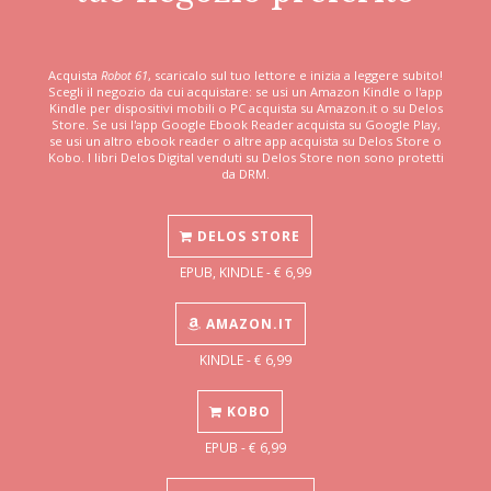
Acquista
Robot 61
, scaricalo sul tuo lettore e inizia a leggere subito!
Scegli il negozio da cui acquistare: se usi un Amazon Kindle o l'app
Kindle per dispositivi mobili o PC acquista su Amazon.it o su Delos
Store. Se usi l'app Google Ebook Reader acquista su Google Play,
se usi un altro ebook reader o altre app acquista su Delos Store o
Kobo. I libri Delos Digital venduti su Delos Store non sono protetti
da DRM.
DELOS STORE
EPUB, KINDLE - € 6,99
AMAZON.IT
KINDLE - € 6,99
KOBO
EPUB - € 6,99