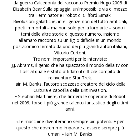
da guerra Calcedonia del racconto Premio Hugo 2008 di
Elizabeth Bear Sulla spiaggia, un’impossibile via di mezzo
tra Terminator e i robot di Clifford Simak.
Rivoluzioni galattiche, intelligenze non del tutto artificiali,
poeti immortali – ma non solo per la loro arte – sono i
temi delle altre storie di questo numero, insieme
all’amaro racconto su un figlio difficile in un mondo
postatomico firmato da uno dei più grandi autori italiani,
Vittorio Curtoni.
Tre nomi importanti per le interviste:
J.J. Abrams, il genio che ha spiazzato il mondo della tv con
Lost al quale è stato affidato il difficile compito di
reinventare Star Trek.
Iain M. Banks, l’autore scozzese creatore del ciclo della
Cultura e capofila della Brit Invasion.
E Stephan Martiniere, che firmerà le copertine di Robot
nel 2009, forse il più grande talento fantastico degli ultimi
anni.
«Le macchine diventeranno sempre più potenti. È per
questo che dovremmo imparare a essere sempre più
umani.» Iain M. Banks