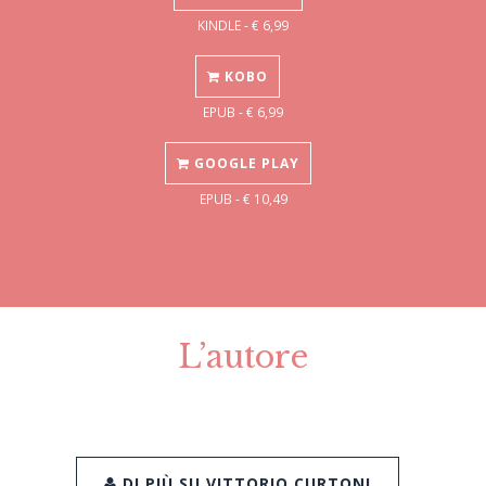
KINDLE - € 6,99
KOBO
EPUB - € 6,99
GOOGLE PLAY
EPUB - € 10,49
L’autore
DI PIÙ SU VITTORIO CURTONI