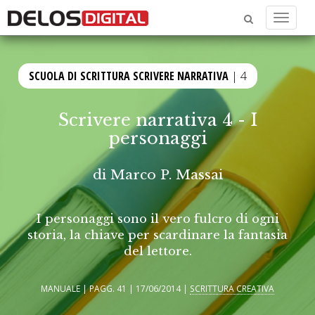
Menu
SCUOLA DI SCRITTURA SCRIVERE NARRATIVA
| 4
Scrivere narrativa 4 - I
personaggi
di
Marco P. Massai
I personaggi sono il vero fulcro di ogni
storia, la chiave per scardinare la fantasia
del lettore.
MANUALE | PAGG. 41 | 17/06/2014 |
SCRITTURA CREATIVA