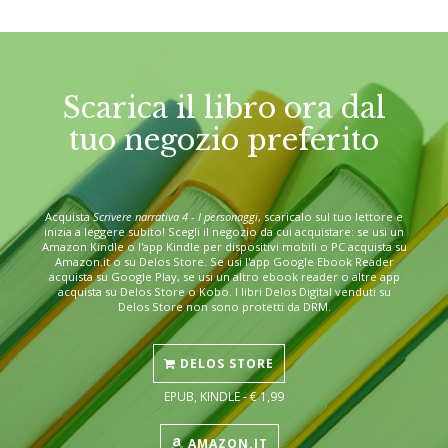
Scarica il libro ora dal
tuo negozio preferito
Acquista
Scrivere narrativa 4 - I personaggi
, scaricalo sul tuo lettore e
inizia a leggere subito! Scegli il negozio da cui acquistare: se usi un
Amazon Kindle o l'app Kindle per dispositivi mobili o PC acquista su
Amazon.it o su Delos Store. Se usi l'app Google Ebook Reader
acquista su Google Play, se usi un altro ebook reader o altre app
acquista su Delos Store o Kobo. I libri Delos Digital venduti su
Delos Store non sono protetti da DRM.
DELOS STORE
EPUB, KINDLE - € 1,99
AMAZON.IT