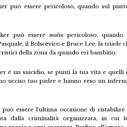
er può essere pericoloso, quando sul piat
oker può essere
molto
pericoloso, quando 
squale, il Bolscevico e Bruce Lee: la triade ch
ristici della zona da quando eri bambino.
r è un suicidio, se punti la tua vita e quelli 
o ucciso tuo padre e hanno reso un inferno 
può essere l’ultima occasione di ristabilire
ta dalla criminalità organizzata, in cui l
no spazio a ogni speranza. Perfino all’amore.