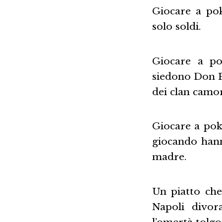
Giocare a pok
solo soldi.
Giocare a p
siedono Don Pa
dei clan camor
Giocare a poke
giocando hann
madre.
Un piatto che 
Napoli divora
l’omertà tolgo