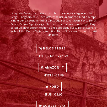
Acquista
Conwy
, scaricalo sul tuo lettore e inizia a leggere subito!
Scegli il negozio da cui acquistare: se usi un Amazon Kindle o l'app
Kindle per dispositivi mobili o PC acquista su Amazon.it o su Delos
Store. Se usi l'app Google Ebook Reader acquista su Google Play,
se usi un altro ebook reader o altre app acquista su Delos Store o
Kobo. I libri Delos Digital venduti su Delos Store non sono protetti
da DRM.
DELOS STORE
EPUB, KINDLE - € 1,99
AMAZON.IT
KINDLE - € 1,99
KOBO
EPUB - € 1,99
GOOGLE PLAY