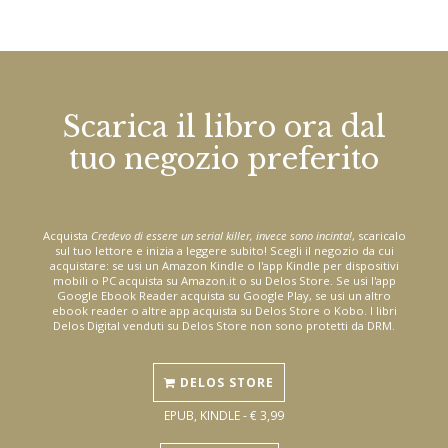
Scarica il libro ora dal
tuo negozio preferito
Acquista
Credevo di essere un serial killer, invece sono incinta!
, scaricalo
sul tuo lettore e inizia a leggere subito! Scegli il negozio da cui
acquistare: se usi un Amazon Kindle o l'app Kindle per dispositivi
mobili o PC acquista su Amazon.it o su Delos Store. Se usi l'app
Google Ebook Reader acquista su Google Play, se usi un altro
ebook reader o altre app acquista su Delos Store o Kobo. I libri
Delos Digital venduti su Delos Store non sono protetti da DRM.
DELOS STORE
EPUB, KINDLE - € 3,99