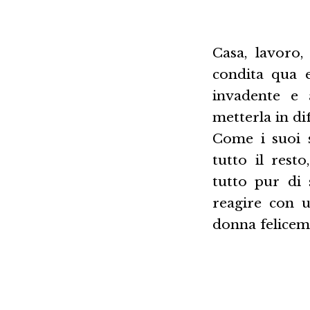
Casa, lavoro,
condita qua 
invadente e 
metterla in di
Come i suoi s
tutto il rest
tutto pur di 
reagire con 
donna felicem