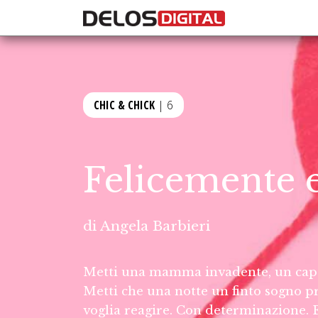
CHIC & CHICK
| 6
Felicemente 
di
Angela Barbieri
Metti una mamma invadente, un capo 
Metti che una notte un finto sogno p
voglia reagire. Con determinazione. E