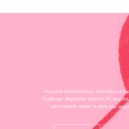
Acquista
Felicemente ex
, scaricalo sul t
Kindle per dispositivi mobili o PC acqui
altro ebook reader o altre app acqui