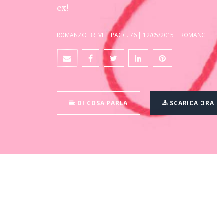
ex!
ROMANZO BREVE | PAGG. 76 | 12/05/2015 |
ROMANCE
DI COSA PARLA
SCARICA ORA