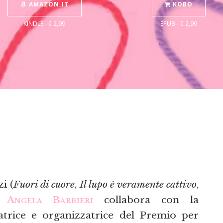
AMAZON.IT
KOBO
KINDLE - € 2,99
EPUB - € 2,99
i (
Fuori di cuore
,
Il lupo è veramente cattivo
,
)
Angela Barbieri
collabora con la
trice e organizzatrice del Premio per