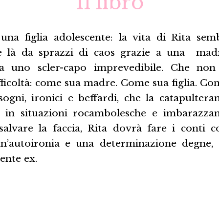
Il libro
 una figlia adolescente: la vita di Rita semb
e là da sprazzi di caos grazie a una mad
a uno scler-capo imprevedibile. Che no
fficoltà: come sua madre. Come sua figlia. Com
ogni, ironici e beffardi, che la catapultera
o, in situazioni rocambolesche e imbarazzan
salvare la faccia, Rita dovrà fare i conti c
un’autoironia e una determinazione degne, 
ente ex.