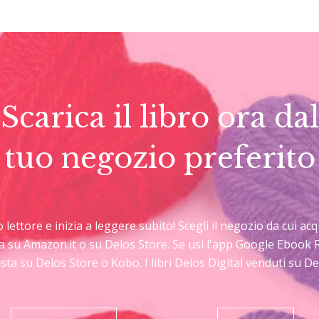
Scarica il libro ora dal
tuo negozio preferito
uo lettore e inizia a leggere subito! Scegli il negozio da cui a
sta su Amazon.it o su Delos Store. Se usi l'app Google Ebook 
sta su Delos Store o Kobo. I libri Delos Digital venduti su 