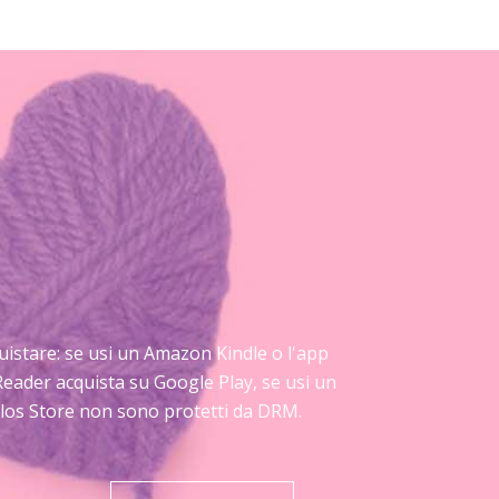
cquistare: se usi un Amazon Kindle o l'app
Reader acquista su Google Play, se usi un
Delos Store non sono protetti da DRM.