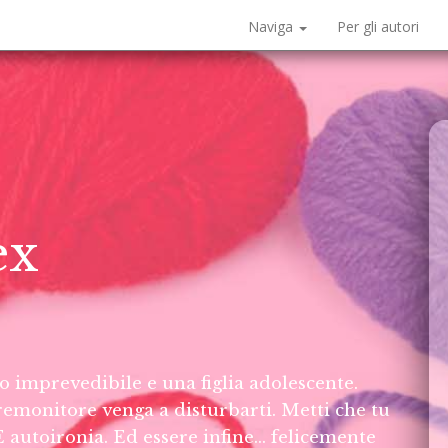
Naviga
Per gli autori
ex
imprevedibile e una figlia adolescente.
remonitore venga a disturbarti. Metti che tu
 autoironia. Ed essere infine... felicemente