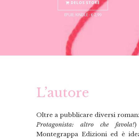
DELOS STORE
EPUB, KINDLE - € 2,99
L’autore
Oltre a pubblicare diversi romanz
Protagonista: altro che favola!
Montegrappa Edizioni ed è idea