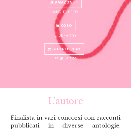
AMAZON.IT
KINDLE - € 1,99
KOBO
EPUB - € 1,99
GOOGLE PLAY
EPUB - € 2,99
L’autore
Finalista in vari concorsi con racconti
pubblicati in diverse antologie,