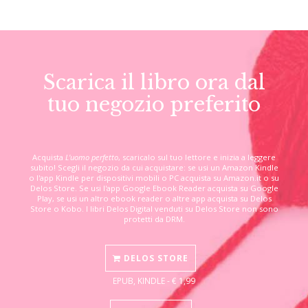
Scarica il libro ora dal
tuo negozio preferito
Acquista
L'uomo perfetto
, scaricalo sul tuo lettore e inizia a leggere
subito! Scegli il negozio da cui acquistare: se usi un Amazon Kindle
o l'app Kindle per dispositivi mobili o PC acquista su Amazon.it o su
Delos Store. Se usi l'app Google Ebook Reader acquista su Google
Play, se usi un altro ebook reader o altre app acquista su Delos
Store o Kobo. I libri Delos Digital venduti su Delos Store non sono
protetti da DRM.
DELOS STORE
EPUB, KINDLE - € 1,99