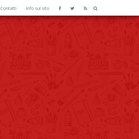
Contatti
Info sul sito