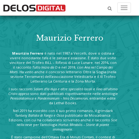
Menu
Maurizio Ferrero
Maurizio Ferrero
è nato nel 1987 a Vercelli, dove si ostina a
vivere nonostante l’afa e le zanzare assassine. È stato due volte
vincitore del Trofeo RiLL – Riflessi di Luce Lunare: nel 2016, con
il racconto
Tutto Inizia da O
e nel 2018, con
Ana nel Campo dei
Morti
. Ha vinto anche il concorso letterario Oltre la Soglia (nella
sezione Terramare) dell’associazione Veledicarta e il XI Trofeo
Letterario La Centuria e la Zona Morta.
I suoi racconti
Salam d'la duja e altre specialità locali
e
Fino all'ultimo
Cristo appeso
sono stati pubblicati rispettivamente nelle antologie
Penisolatomica
e
Pandemonium – Neo Decameron
, entrambe edite
da Lethal Books.
Nel 2019 ha esordito con il suo primo romanzo, il grimdark
fantasy
Ballata di Fango e Ossa
pubblicato da Moscabianca
Edizioni, con cui ha collaborato scrivendo anche il racconto
Scie
nella neve
per l'antologia
Hortus Mirabilis – Storie di piante
immaginarie
.
È stato campione dell'Ottava Era di Minuti Contati, il contest di