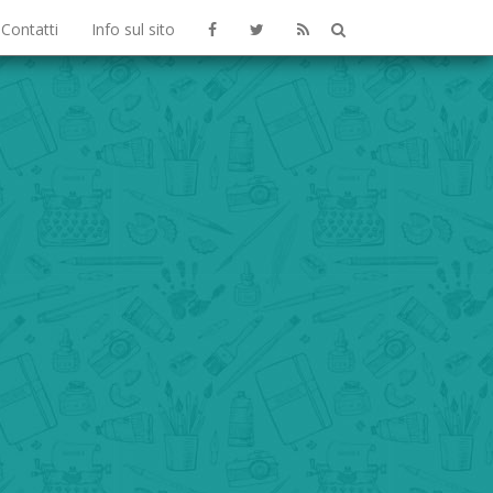
Contatti
Info sul sito