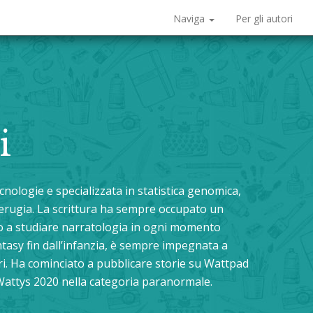
Naviga
Per gli autori
i
cnologie e specializzata in statistica genomica,
Perugia. La scrittura ha sempre occupato un
to a studiare narratologia in ogni momento
antasy fin dall’infanzia, è sempre impegnata a
ibri. Ha cominciato a pubblicare storie su Wattpad
 i Wattys 2020 nella categoria paranormale.