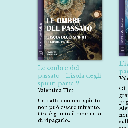
L'i
Le ombre del
pa
passato - L'isola degli
Val
spiriti parte 2
Gli
Valentina Tini
gra
Un patto con uno spirito
peg
non può essere infranto.
Ale
Ora è giunto il momento
non
di ripagarlo...
sul