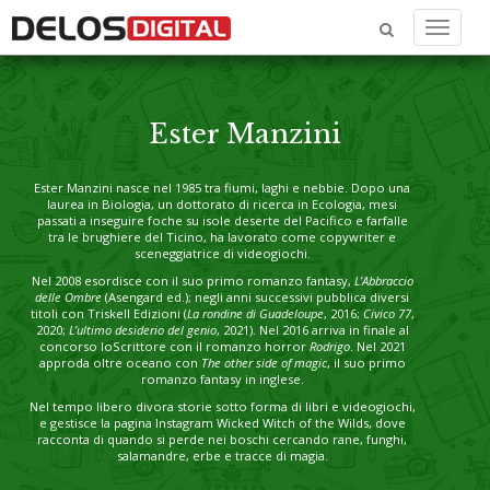
Menu
Ester Manzini
Ester Manzini nasce nel 1985 tra fiumi, laghi e nebbie. Dopo una
laurea in Biologia, un dottorato di ricerca in Ecologia, mesi
passati a inseguire foche su isole deserte del Pacifico e farfalle
tra le brughiere del Ticino, ha lavorato come copywriter e
sceneggiatrice di videogiochi.
Nel 2008 esordisce con il suo primo romanzo fantasy,
L’Abbraccio
delle Ombre
(Asengard ed.); negli anni successivi pubblica diversi
titoli con Triskell Edizioni (
La rondine di Guadeloupe
, 2016;
Civico 77
,
2020;
L’ultimo desiderio del genio
, 2021). Nel 2016 arriva in finale al
concorso IoScrittore con il romanzo horror
Rodrigo
. Nel 2021
approda oltre oceano con
The other side of magic
, il suo primo
romanzo fantasy in inglese.
Nel tempo libero divora storie sotto forma di libri e videogiochi,
e gestisce la pagina Instagram Wicked Witch of the Wilds, dove
racconta di quando si perde nei boschi cercando rane, funghi,
salamandre, erbe e tracce di magia.