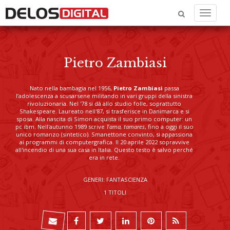
Menu
Pietro Zambiasi
Nato nella bambagia nel 1956,
Pietro Zambiasi
passa
l’adolescenza a scusarsene militando in vari gruppi della sinistra
rivoluzionaria. Nel '78 si dà allo studio folle, soprattutto
Shakespeare. Laureato nell'87, si trasferisce in Danimarca e si
sposa. Alla nascita di Simon acquista il suo primo computer: un
pc ibm. Nell'autunno 1989 scrive
Tama, tamares
, fino a oggi il suo
unico romanzo (sintetico). Smanettone convinto, si appassiona
ai programmi di computergrafica. Il 20 aprile 2022 sopravvive
all'incendio di una sua casa in Italia. Questo testo è salvo perché
era in rete.
GENERI: FANTASCIENZA
1 TITOLI