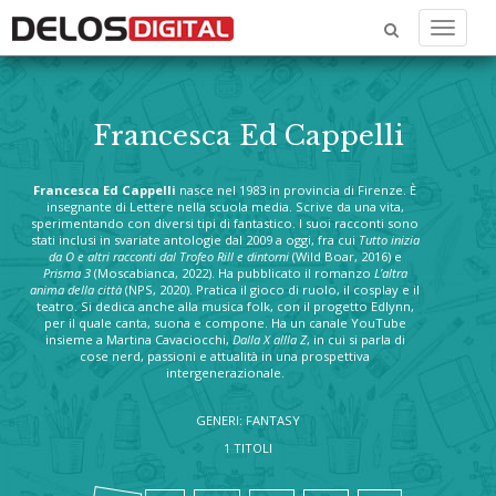
Menu
Francesca Ed Cappelli
Francesca
Ed
Cappelli
nasce nel 1983 in provincia di Firenze. È
insegnante di Lettere nella scuola media. Scrive da una vita,
sperimentando con diversi tipi di fantastico. I suoi racconti sono
stati inclusi in svariate antologie dal 2009 a oggi, fra cui
Tutto inizia
da O e altri racconti dal Trofeo Rill e dintorni
(Wild Boar, 2016) e
Prisma 3
(Moscabianca, 2022). Ha pubblicato il romanzo
L’altra
anima della città
(NPS, 2020). Pratica il gioco di ruolo, il cosplay e il
teatro. Si dedica anche alla musica folk, con il progetto Edlynn,
per il quale canta, suona e compone. Ha un canale YouTube
insieme a Martina Cavaciocchi,
Dalla X allla Z
, in cui si parla di
cose nerd, passioni e attualità in una prospettiva
intergenerazionale.
GENERI: FANTASY
1 TITOLI