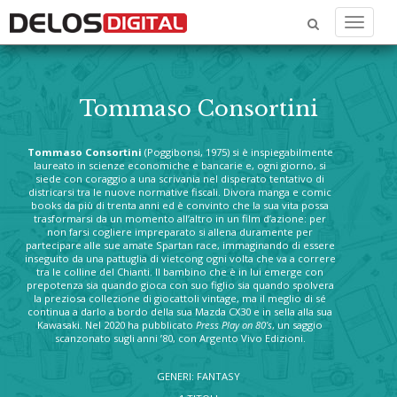
Menu
Tommaso Consortini
Tommaso Consortini
(Poggibonsi, 1975) si è inspiegabilmente
laureato in scienze economiche e bancarie e, ogni giorno, si
siede con coraggio a una scrivania nel disperato tentativo di
districarsi tra le nuove normative fiscali. Divora manga e comic
books da più di trenta anni ed è convinto che la sua vita possa
trasformarsi da un momento all’altro in un film d’azione: per
non farsi cogliere impreparato si allena duramente per
partecipare alle sue amate Spartan race, immaginando di essere
inseguito da una pattuglia di vietcong ogni volta che va a correre
tra le colline del Chianti. Il bambino che è in lui emerge con
prepotenza sia quando gioca con suo figlio sia quando spolvera
la preziosa collezione di giocattoli vintage, ma il meglio di sé
continua a darlo a bordo della sua Mazda CX30 e in sella alla sua
Kawasaki. Nel 2020 ha pubblicato
Press Play on 80’s
, un saggio
scanzonato sugli anni ’80, con Argento Vivo Edizioni.
GENERI: FANTASY