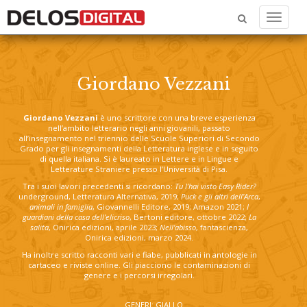
Menu
Giordano Vezzani
Giordano Vezzani
è uno scrittore con una breve esperienza
nell’ambito letterario negli anni giovanili, passato
all’insegnamento nel triennio delle Scuole Superiori di Secondo
Grado per gli insegnamenti della Letteratura inglese e in seguito
di quella italiana. Si è laureato in Lettere e in Lingue e
Letterature Straniere presso l’Università di Pisa.
Tra i suoi lavori precedenti si ricordano:
Tu l’hai visto Easy Rider?
underground, Letteratura Alternativa, 2019;
Puck e gli altri dell’Arca
,
animali in famiglia
, Giovannelli Editore, 2019; Amazon 2021;
I
guardiani della casa dell’elicriso
, Bertoni editore, ottobre 2022;
La
salita
, Onirica edizioni, aprile 2023;
Nell'abisso
, fantascienza,
Onirica edizioni, marzo 2024.
Ha inoltre scritto racconti vari e fiabe, pubblicati in antologie in
cartaceo e riviste online. Gli piacciono le contaminazioni di
genere e i percorsi irregolari.
GENERI: GIALLO