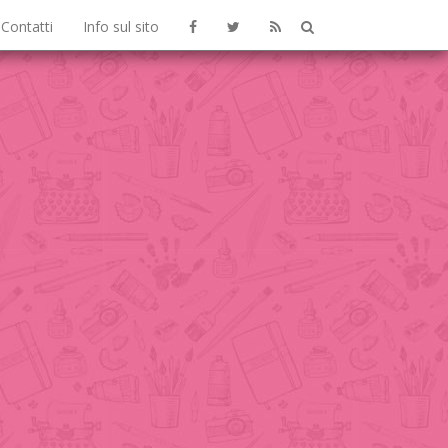
Contatti
Info sul sito