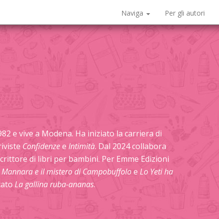
Naviga
Per gli autori
2 e vive a Modena. Ha iniziato la carriera di
riviste
Confidenze
e
Intimità
. Dal 2024 collabora
crittore di libri per bambini. Per Emme Edizioni
a Mannara e il mistero di Campobuffolo
e
Lo Yeti ha
icato
La gallina ruba-ananas
.