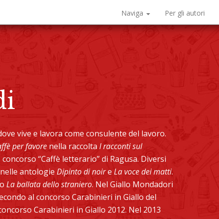
Naviga
Per gli autori
di
dove vive e lavora come consulente del lavoro.
ffè per favore
nella raccolta
I racconti sul
 concorso “Caffè letterario” di Ragusa. Diversi
 nelle antologie
Dipinto di noir
e
La voce dei matti
.
zo
La ballata dello straniero
. Nel Giallo Mondadori
econdo al concorso Carabinieri in Giallo del
 concorso Carabinieri in Giallo 2012. Nel 2013