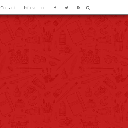
Contatti
Info sul sito