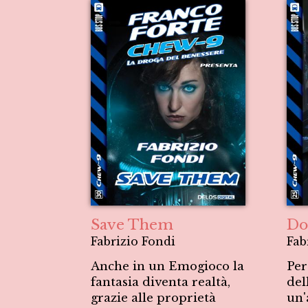
Save Them
Do
Fabrizio Fondi
Fab
Anche in un Emogioco la
Per
fantasia diventa realtà,
del
grazie alle proprietà
un'