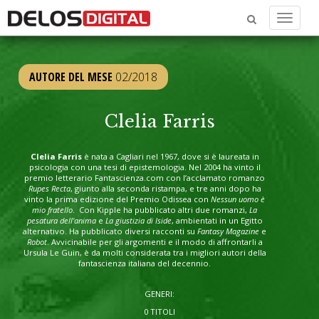
Menu
AUTORE DEL MESE
02/2018
Clelia Farris
Clelia Farris
è nata a Cagliari nel 1967, dove si è laureata in
psicologia con una tesi di epistemologia. Nel 2004 ha vinto il
premio letterario Fantascienza.com con l’acclamato romanzo
Rupes Recta
, giunto alla seconda ristampa, e tre anni dopo ha
vinto la prima edizione del Premio Odissea con
Nessun uomo è
mio fratello
. Con Kipple ha pubblicato altri due romanzi,
La
pesatura dell'anima
e
La giustizia di Iside
, ambientati in un Egitto
alternativo. Ha pubblicato diversi racconti su
Fantasy Magazine
e
Robot
. Avvicinabile per gli argomenti e il modo di affrontarli a
Ursula Le Guin, è da molti considerata tra i migliori autori della
fantascienza italiana del decennio.
GENERI:
0 TITOLI