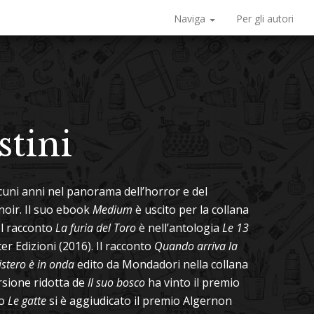
Naviga
Per gli autori
stini
alcuni anni nel panorama dell’horror e del
 noir. Il suo ebook
Medium
è uscito per la collana
ol racconto
La furia del Toro
è nell’antologia
Le 13
r Edizioni (2016). Il racconto
Quando arriva la
istero è in onda
edito da Mondadori nella collana
rsione ridotta de
Il suo bosco
ha vinto il premio
to
Le gatte
si è aggiudicato il premio Algernon