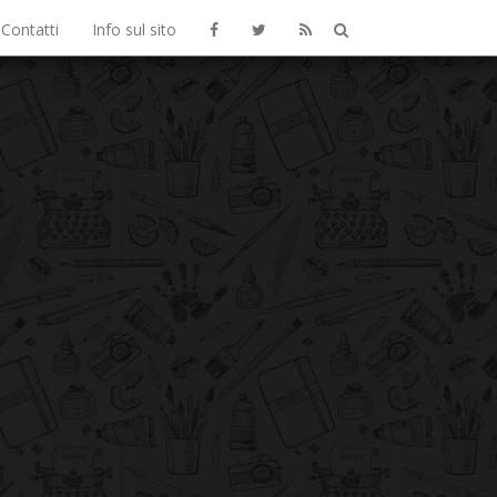
Contatti
Info sul sito