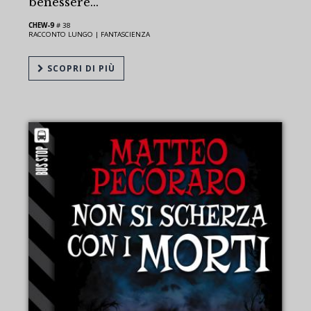
benessere...
CHEW-9
# 38
RACCONTO LUNGO |
FANTASCIENZA
SCOPRI DI PIÙ