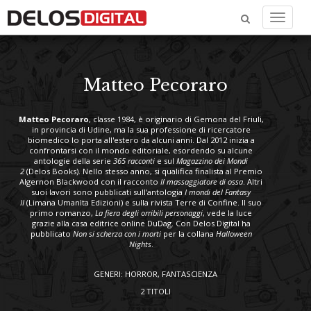
Menu
Matteo Pecoraro
Matteo Pecoraro
, classe 1984, è originario di Gemona del Friuli,
in provincia di Udine, ma la sua professione di ricercatore
biomedico lo porta all'estero da alcuni anni. Dal 2012 inizia a
confrontarsi con il mondo editoriale, esordendo su alcune
antologie della serie
365 racconti
e sul
Magazzino dei Mondi
2
(Delos Books). Nello stesso anno, si qualifica finalista al Premio
Algernon Blackwood con il racconto
Il massaggiatore di ossa
. Altri
suoi lavori sono pubblicati sull'antologia
I mondi del Fantasy
II
(Limana Umanìta Edizioni) e sulla rivista Terre di Confine. Il suo
primo romanzo,
La fiera degli orribili personaggi
, vede la luce
grazie alla casa editrice online DuDag. Con Delos Digital ha
pubblicato
Non si scherza con i morti
per la collana
Halloween
Nights
.
GENERI: HORROR, FANTASCIENZA
2 TITOLI