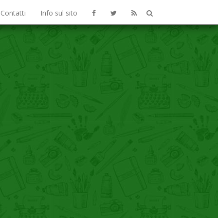
Contatti
Info sul sito