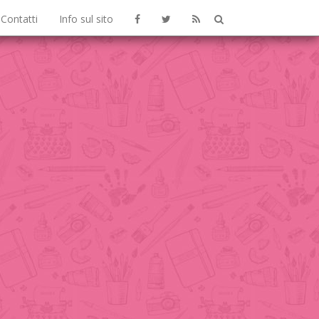
Contatti
Info sul sito