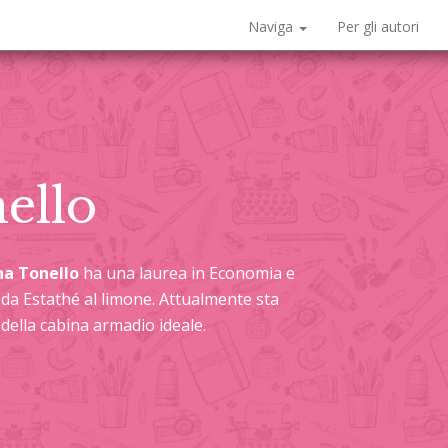
Naviga
Per gli autori
ello
na Tonello
ha una laurea in Economia e
a Estathé al limone. Attualmente sta
della cabina armadio ideale.