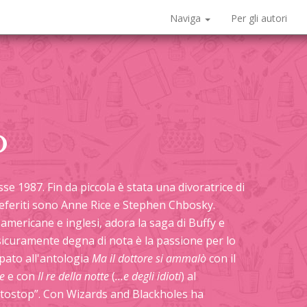
Naviga
Per gli autori
o
se 1987. Fin da piccola è stata una divoratrice di
referiti sono Anne Rice e Stephen Chbosky.
 americane e inglesi, adora la saga di Buffy e
 sicuramente degna di nota è la passione per lo
pato all'antologia
Ma il dottore si ammalò
con il
e
e con
Il re della notte
(
…e degli idioti
) al
autostop”. Con Wizards and Blackholes ha