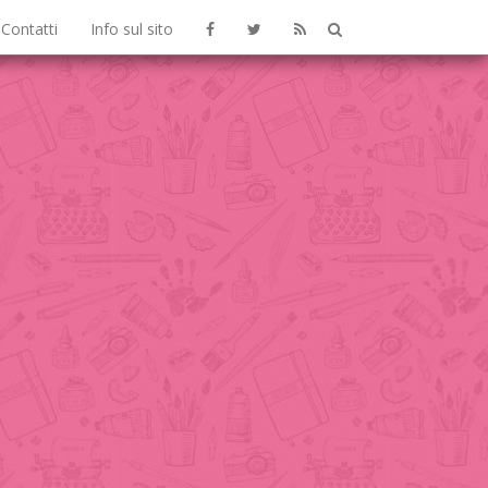
Contatti
Info sul sito