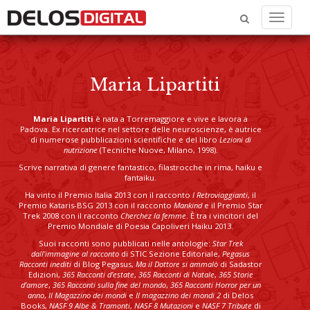
Menu
Maria Lipartiti
Maria Lipartiti
è nata a Torremaggiore e vive e lavora a
Padova. Ex ricercatrice nel settore delle neuroscienze, è autrice
di numerose pubblicazioni scientifiche e del libro
Lezioni di
nutrizione
(Tecniche Nuove, Milano, 1998).
Scrive narrativa di genere fantastico, filastrocche in rima, haiku e
fantaiku.
Ha vinto il Premio Italia 2013 con il racconto
I Retroviaggianti
, il
Premio Kataris-BSG 2013 con il racconto
Mankind
e il Premio Star
Trek 2008 con il racconto
Cherchez la femme
. È tra i vincitori del
Premio Mondiale di Poesia Capoliveri Haiku 2013.
Suoi racconti sono pubblicati nelle antologie:
Star Trek
dall’immagine al racconto
di STIC Sezione Editoriale,
Pegasus
Racconti inediti
di Blog Pegasus,
Ma il Dottore si ammalò
di Sadastor
Edizioni,
365 Racconti d’estate
,
365 Racconti di Natale
,
365 Storie
d’amore
,
365 Racconti sulla fine del mondo
,
365 Racconti Horror per un
anno
,
Il Magazzino dei mondi
e
Il magazzino dei mondi 2
di Delos
Books,
NASF 9 Albe & Tramonti
,
NASF 8 Mutazioni
e
NASF 7 Tribute
di