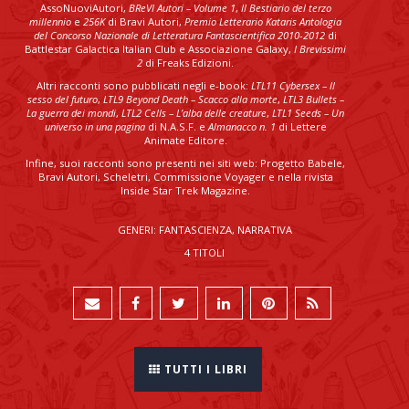
AssoNuoviAutori,
BReVI Autori – Volume 1
,
Il Bestiario del terzo
millennio
e
256K
di Bravi Autori,
Premio Letterario Kataris Antologia
del Concorso Nazionale di Letteratura Fantascientifica 2010-2012
di
Battlestar Galactica Italian Club e Associazione Galaxy,
I Brevissimi
2
di Freaks Edizioni.
Altri racconti sono pubblicati negli e-book:
LTL11 Cybersex – ll
sesso del futuro
,
LTL9 Beyond Death – Scacco alla morte
,
LTL3 Bullets –
La guerra dei mondi
,
LTL2 Cells – L’alba delle creature
,
LTL1 Seeds – Un
universo in una pagina
di N.A.S.F. e
Almanacco n. 1
di Lettere
Animate Editore.
Infine, suoi racconti sono presenti nei siti web: Progetto Babele,
Bravi Autori, Scheletri, Commissione Voyager e nella rivista
Inside Star Trek Magazine.
GENERI: FANTASCIENZA, NARRATIVA
4 TITOLI
TUTTI I LIBRI