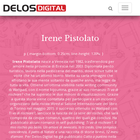
Menu
Irene Pistolato
p { margin-bottom: 0.25cm; line-height: 120%; }
Irene Pistolato
nasce a Venezia nel 1982, trasferendosi per
amore nella provincia di Brescia nel 2003. Diplomata perito
turistico, lavora nella pasticceria del marito, dove scrive tutte le
volte che ha un attimo libero. Mette su carta immagini che
affollano la sua mente soltanto da qualche anno, ma legge da
tutta la vita. Ottiene un’ottima visibilità nella writing community
di Wattpad, con il nome bijouttina, grazie al suo romanzo
Ti va di
rischiare?
che ha superato le due milioni di visualizzazioni. Grazie
a questa storia viene contattata per partecipare a un incontro
organizzato dalla rivista
Wired
al Salone Internazionale del libro
di Torino nel maggio 2015. Il successo ottenuto su Wattpad con
Ti va di rischiare?
, sancisce la nascita de
La serie del rischio
, che sarà
composta da cinque romanzi, quattro dei quali già conclusi. Ha
pubblicato alcuni romanzi in self-publishing:
Ti va di rischiare?, Il
mio rischio più bello, Un amore di avvocato, Io ti credo, Una semplice
coincidenza, Il patto di Natal
e
e una raccolta di storie brevi,
12 mesi
d’amore
. Per Delos Digital ha già pubblicato
Cotta a puntino
nella