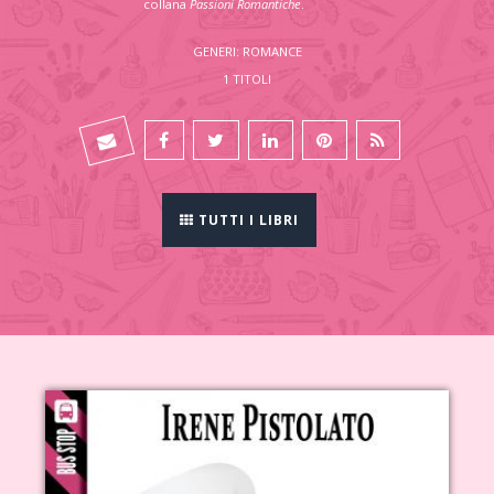
collana
Passioni Romantiche
.
GENERI: ROMANCE
1 TITOLI
TUTTI I LIBRI