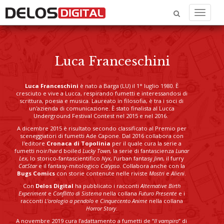
Menu
Luca Franceschini
Luca Franceschini
è nato a Barga (LU) il 1° luglio 1980. È
cresciuto e vive a Lucca, respirando fumetti e interessandosi di
scrittura, poesia e musica. Laureato in filosofia, è tra i soci di
un'azienda di comunicazione. È stato finalista al Lucca
Underground Festival Contest nel 2015 e nel 2016.
A dicembre 2015 è risultato secondo classificato al Premio per
sceneggiatori di fumetti Ade Capone. Dal 2016 collabora con
l'editore
Cronaca di Topolinia
per il quale cura la serie a
fumetti noir/hard boiled
Lucky Town
, la serie di fantascienza
Lunar
Lex
, lo storico-fantascientifico
Nyx
, l’urban fantasy
Jinn
, il furry
CatStar
e il fantasy-mitologico
Calypso
. Collabora anche con la
Bugs Comics
con storie contenute nelle riviste
Mostri
e
Alieni
.
Con
Delos Digital
ha pubblicato i racconti
Alternative Birth
Experiment
e
Conflitto di Sistema
nella collana
Futuro Presente
e i
racconti
L'orologio a pendolo
e
Cinquecento Anime
nella collana
Horror Story
.
A novembre 2019 cura l’adattamento a fumetti de “
Il vampiro
” di