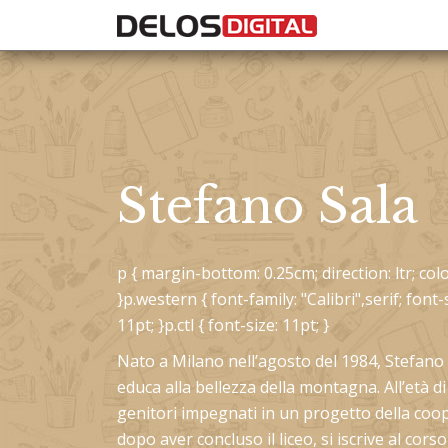
Stefano Sala
p { margin-bottom: 0.25cm; direction: ltr; color
}p.western { font-family: "Calibri",serif; font-s
11pt; }p.ctl { font-size: 11pt; }
Nato a Milano nell’agosto del 1984, Stefano S
educa alla bellezza della montagna. All’età di
genitori impegnati in un progetto della coope
dopo aver concluso il liceo, si iscrive al corso