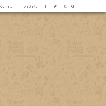
Contatti
Info sul sito