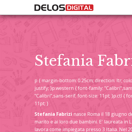
Stefania Fabr
p { margin-bottom: 0.25cm; direction: ltr; color
justify; }p.western { font-family: "Calibri",sans
"Calibri",sans-serif; font-size: 11pt; }p.ctl {
11pt; }
Stefania Fabrizi
nasce Roma il 18 giugno del
marito e ai loro due bambini. E' laureata in
lavora come impiegata presso 3 Italia. Nel