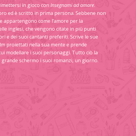
imettersi in gioco con
Insegnami ad amare
.
oro ed è scritto in prima persona. Sebbene non
e le appartengono come l’amore per la
lle inglesi, che vengono citate in più punti
i e dei suoi cantanti preferiti. Scrive le sue
lm proiettati nella sua mente e prende
cui modellare i suoi personaggi. Tutto ciò la
sul grande schermo i suoi romanzi, un giorno.