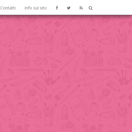
Contatti
Info sul sito