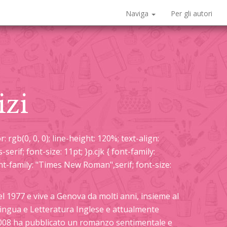
Naviga
Per gli autori
izi
: rgb(0, 0, 0); line-height: 120%; text-align:
-serif; font-size: 11pt; }p.cjk { font-family:
 font-family: "Times New Roman",serif; font-size:
 1977 e vive a Genova da molti anni, insieme al
 Lingua e Letteratura Inglese e attualmente
 2008 ha pubblicato un romanzo sentimentale e