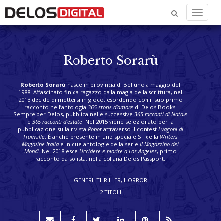
Menu
Roberto Sorarù
Roberto Sorarù
nasce in provincia di Belluno a maggio del
1988. Affascinato fin da ragazzo dalla magia della scrittura, nel
2013 decide di mettersi in gioco, esordendo con il suo primo
racconto nell’antologia
365 storie d’amore
di Delos Books.
Sempre per Delos, pubblica nelle successive
365 racconti di Natale
e
365 racconti d’estate
. Nel 2015 viene selezionato per la
pubblicazione sulla rivista
Robot
attraverso il contest
I vagoni di
Trainville
. È anche presente in uno speciale SF della
Writers
Magazine Italia
e in due antologie della serie
Il Magazzino dei
Mondi
. Nel 2018 esce
Uccidere e morire a Los Angeles
, primo
racconto da solista, nella collana Delos Passport.
GENERI: THRILLER, HORROR
2 TITOLI