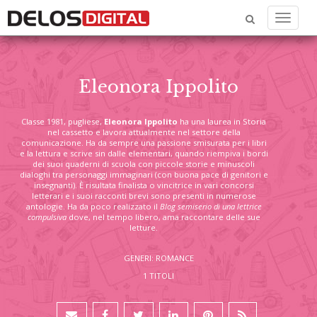
Menu
Eleonora Ippolito
Classe 1981, pugliese,
Eleonora Ippolito
ha una laurea in Storia
nel cassetto e lavora attualmente nel settore della
comunicazione. Ha da sempre una passione smisurata per i libri
e la lettura e scrive sin dalle elementari, quando riempiva i bordi
dei suoi quaderni di scuola con piccole storie e minuscoli
dialoghi tra personaggi immaginari (con buona pace di genitori e
insegnanti). È risultata finalista o vincitrice in vari concorsi
letterari e i suoi racconti brevi sono presenti in numerose
antologie. Ha da poco realizzato il
Blog semiserio di una lettrice
compulsiva
dove, nel tempo libero, ama raccontare delle sue
letture.
GENERI: ROMANCE
1 TITOLI