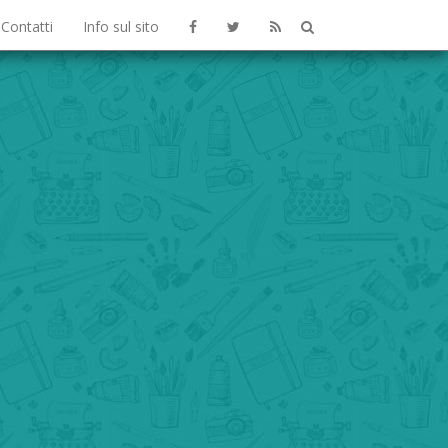
Contatti
Info sul sito