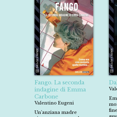
Fango. La seconda
Da
indagine di Emma
Val
Carbone
Emm
Valentino Eugeni
mon
fin
Un’anziana madre
ges