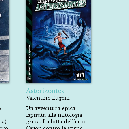
Asterizontes
Valentino Eugeni
e
Un'avventura epica
ispirata alla mitologia
ia)
greca. La lotta dell'eroe
vero
Orion contro la stirpe