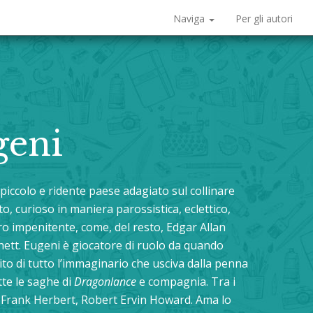
Naviga
Per gli autori
geni
 piccolo e ridente paese adagiato sul collinare
o, curioso in maniera parossistica, eclettico,
ro impenitente, come, del resto, Edgar Allan
hett. Eugeni è giocatore di ruolo da quando
ito di tutto l’immaginario che usciva dalla penna
tte le saghe di
Dragonlance
e compagnia. Tra i
, Frank Herbert, Robert Ervin Howard. Ama lo