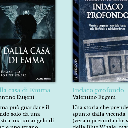
lla casa di Emma
Indaco profondo
entino Eugeni
Valentino Eugeni
a può guardare il
Una storia che prend
do solo da una
spunto dalla vicenda
estra, ma un angelo di
(vera o presunta che s
so e uno strano
della Blue Whale, ov