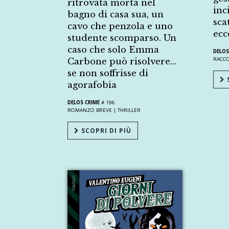
ritrovata morta nel
inc
bagno di casa sua, un
sca
cavo che penzola e uno
ecc
studente scomparso. Un
caso che solo Emma
DELOS
RACC
Carbone può risolvere…
se non soffrisse di
S
agorafobia
DELOS CRIME
# 196
ROMANZO BREVE |
THRILLER
SCOPRI DI PIÙ