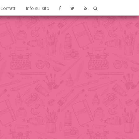
Contatti
Info sul sito