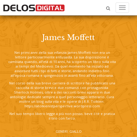
Menu
James Moffett
Nei primi anni della sua infanzia James Moffett non era un
lettore particolarmente entusiasta. La sua disposizione è
cambiata quando, all’età di 10 anni, ha scoperto un libro sulla vita
ai tempi del Medioevo. Da quel momento ha iniziato ad
assorbire tutti i tipi di fatti e storie, andando indietro fino
all’epoca romana e spingendosi in avanti fino all’età vittoriana.
Nel corso della sua breve carriera di scrittore ha pubblicato una
raccolta di storie brevi e due romanzi con protagonista
Sherlock Holmes, oltre a dei racconti brevi apparsi in due
antologie dedicate sempre a quel personaggio letterario. Cura
inoltre un blog sulla vita e le opere di J.R.R. Tolkien:
https://atolkienistperspective.wordpress.com
Nel suo tempo libero legge a più non posso, beve il tè e pratica
il tiro con l’arco.
GENERI: GIALLO