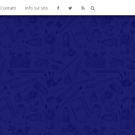
Contatti
Info sul sito