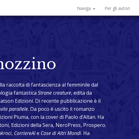
Naviga
Per gli autori
mozzino
a raccolta di fantascienza al femminile dal
tologia fantastica
Strane creature
, edita da
atson Edizioni. Di recente pubblicazione è il
vite parallele
. Da poco è uscito il romanzo
dizioni Piuma, con la cover di Paolo d’Altan. Ha
toni, Edizioni della Sera, NeroPress, Prospero.
nkroci
,
CorriereAl
e
Cose di Altri Mondi
. Ha