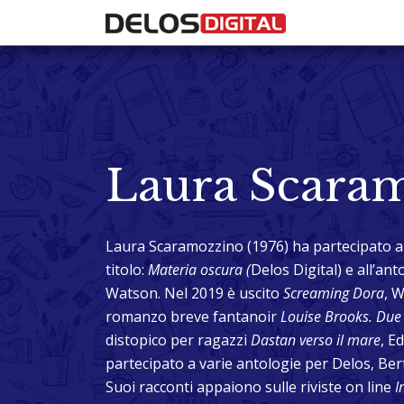
Laura Scara
Laura Scaramozzino (1976) ha partecipato all
titolo:
Materia oscura
(
Delos Digital) e all’an
Watson. Nel 2019 è uscito
Screaming Dora
, W
romanzo breve fantanoir
Louise Brooks. Due 
distopico per ragazzi
Dastan verso il mare
, E
partecipato a varie antologie per Delos, Ber
Suoi racconti appaiono sulle riviste on line
I