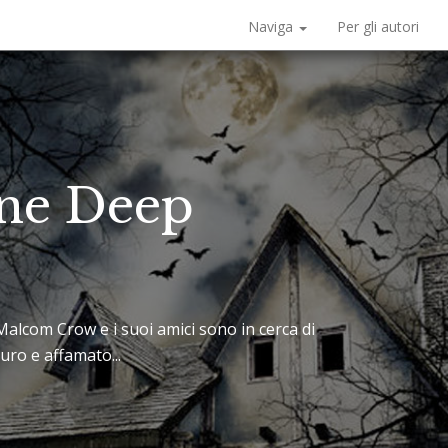
Naviga
Per gli autori
Pine Deep
Malcom Crow e i suoi amici sono in cerca di
uro e affamato...