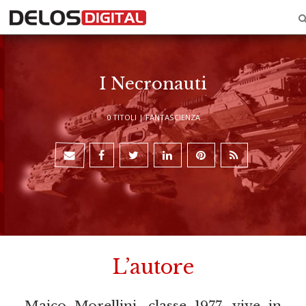
I Necronauti
0 TITOLI |
FANTASCIENZA
L’autore
Maico Morellini, classe 1977, vive in