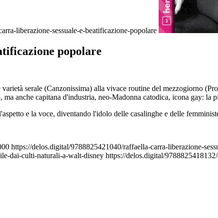
carra-liberazione-sessuale-e-beatificazione-popolare
atificazione popolare
te varietà serale (Canzonissima) alla vivace routine del mezzogiorno (Pro
, ma anche capitana d'industria, neo-Madonna catodica, icona gay: la più
po, l'aspetto e la voce, diventando l'idolo delle casalinghe e delle femmi
000
https://delos.digital/9788825421040/raffaella-carra-liberazione-sess
le-dai-culti-naturali-a-walt-disney
https://delos.digital/9788825418132/d