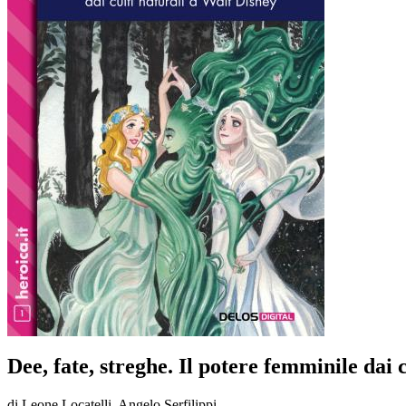
Dee, fate, streghe. Il potere femminile dai 
di Leone Locatelli, Angelo Serfilippi