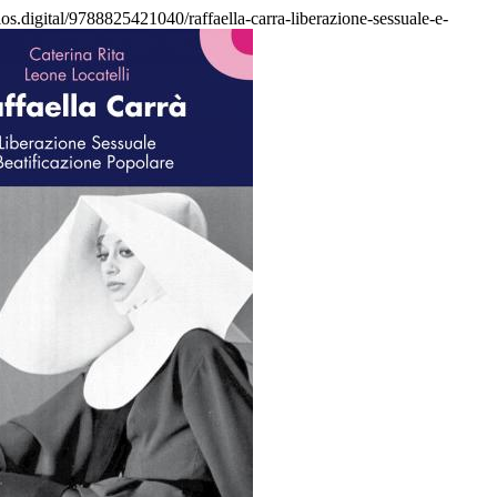
elos.digital/9788825421040/raffaella-carra-liberazione-sessuale-e-