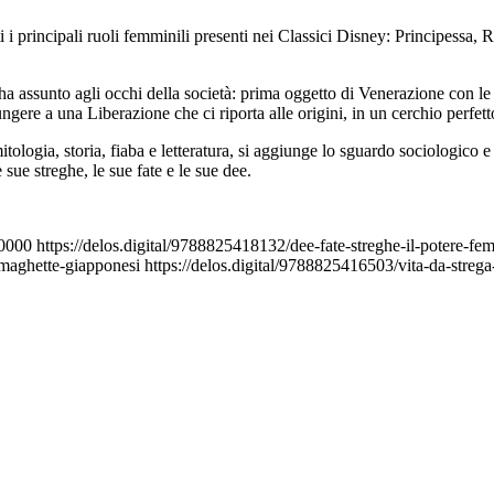
i i principali ruoli femminili presenti nei Classici Disney: Principessa, 
 ha assunto agli occhi della società: prima oggetto di Venerazione con le d
iungere a una Liberazione che ci riporta alle origini, in un cerchio perfett
mitologia, storia, fiaba e letteratura, si aggiunge lo sguardo sociologico 
 sue streghe, le sue fate e le sue dee.
+0000
https://delos.digital/9788825418132/dee-fate-streghe-il-potere-fem
e-maghette-giapponesi
https://delos.digital/9788825416503/vita-da-streg