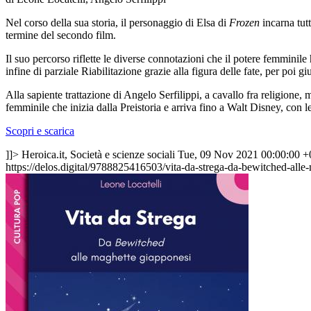
Nel corso della sua storia, il personaggio di Elsa di
Frozen
incarna tutt
termine del secondo film.
Il suo percorso riflette le diverse connotazioni che il potere femminile
infine di parziale Riabilitazione grazie alla figura delle fate, per poi g
Alla sapiente trattazione di Angelo Serfilippi, a cavallo fra religione, 
femminile che inizia dalla Preistoria e arriva fino a Walt Disney, con le
Scopri e scarica
]]>
Heroica.it, Società e scienze sociali
Tue, 09 Nov 2021 00:00:00 
https://delos.digital/9788825416503/vita-da-strega-da-bewitched-all