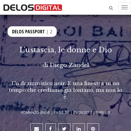
Me
DELOS PASSPORT
| 2
L'ustascia, le donne e Dio
di
Diego Zandel
Un drammatico noir. E una finestra su un
tempo che crediamo già lontano, ma non lo
è.
ROMANZO BREVE | PAGG. 57 | 21/03/2017 |
THRILLER