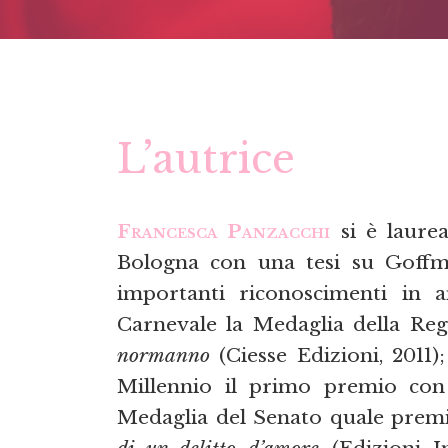
L’autrice
Francesca Panzacchi
si è laurea
Bologna con una tesi su Goffma
importanti riconoscimenti in a
Carnevale la Medaglia della Re
normanno
(Ciesse Edizioni, 2011)
Millennio il primo premio co
Medaglia del Senato quale premio
di un delitto d’amore
(Edizioni I