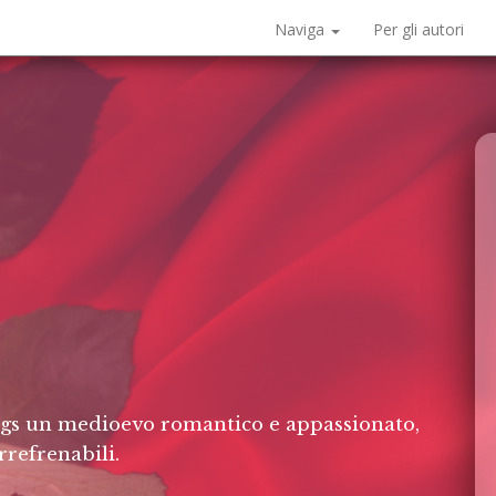
Naviga
Per gli autori
ings un medioevo romantico e appassionato,
irrefrenabili.