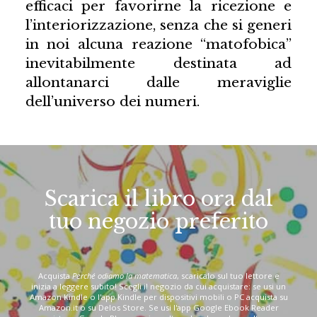
efficaci per favorirne la ricezione e
l’interiorizzazione, senza che si generi
in noi alcuna reazione “matofobica”
inevitabilmente destinata ad
allontanarci dalle meraviglie
dell’universo dei numeri.
Scarica il libro ora dal
tuo negozio preferito
Acquista
Perché odiamo la matematica
, scaricalo sul tuo lettore e
inizia a leggere subito! Scegli il negozio da cui acquistare: se usi un
Amazon Kindle o l'app Kindle per dispositivi mobili o PC acquista su
Amazon.it o su Delos Store. Se usi l'app Google Ebook Reader