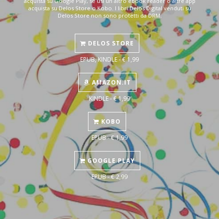
acquista su Google Play, se usi un altro ebook reader o altre app
acquista su Delos Store o Kobo. I libri Delos Digital venduti su
Delos Store non sono protetti da DRM.
DELOS STORE
EPUB, KINDLE - € 1,99
AMAZON.IT
KINDLE - € 1,99
KOBO
EPUB - € 1,99
GOOGLE PLAY
EPUB - € 2,99