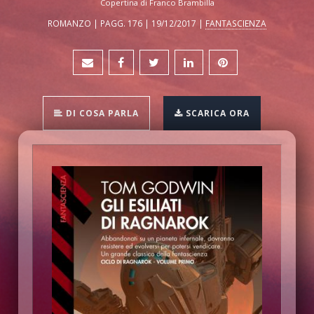
Copertina di Franco Brambilla
ROMANZO | PAGG. 176 | 19/12/2017 |
FANTASCIENZA
DI COSA PARLA
SCARICA ORA